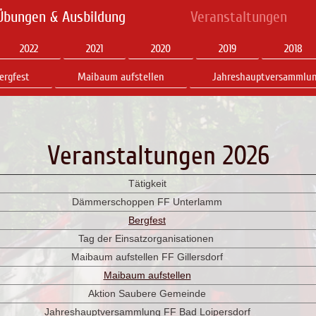
Übungen & Ausbildung
Veranstaltungen
2022
2021
2020
2019
2018
ergfest
Maibaum aufstellen
Jahreshauptversammlu
Veranstaltungen 2026
Tätigkeit
Dämmerschoppen FF Unterlamm
Bergfest
Tag der Einsatzorganisationen
Maibaum aufstellen FF Gillersdorf
Maibaum aufstellen
Aktion Saubere Gemeinde
Jahreshauptversammlung FF Bad Loipersdorf