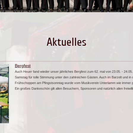
Aktuelles
Bergfest
Auch Heuer fand wieder unser jährliches Bergfest zum 62. mal von 23.05. - 24.05.
Samstag für tolle Stimmung unter den zahlreichen Gästen. Auch im Barzelt und in 
Frühschoppen am Pfingstsonntag wurde vom Musikverein Unterlamm wie immer per
Ein großes Dankeschön gilt allen Besuchern, Sponsoren und natürlich allen freiwill