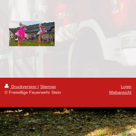
Druckversion
|
Sitemap
Login
© Freiwillige Feuerwehr Stein
Webansicht