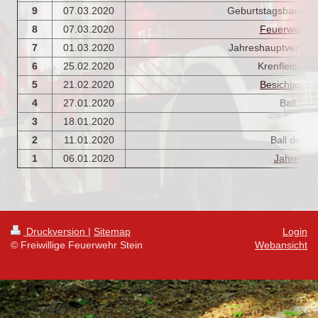
9
07.03.2020
Geburtstagsbaum u
8
07.03.2020
Feuerwehrjug
7
01.03.2020
Jahreshauptversam
6
25.02.2020
Krenfleisch 
5
21.02.2020
Besichtigung
4
27.01.2020
Ball der
3
18.01.2020
S
2
11.01.2020
Ball der F
1
06.01.2020
Jahresha
Druckversion
|
Sitemap
Login
© Freiwillige Feuerwehr Stein
Webansicht