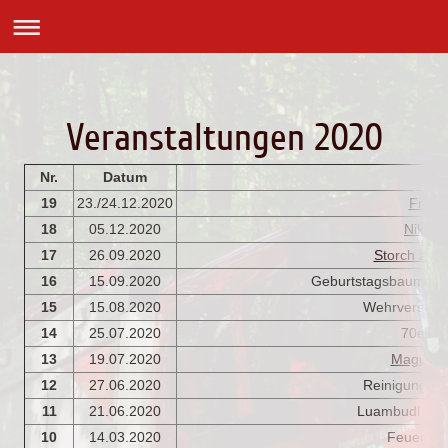
Veranstaltungen 2020
Nr.
Datum
T
19
23./24.12.2020
Friede
18
05.12.2020
Nikola
17
26.09.2020
Storch aufs
16
15.09.2020
Geburtstagsbaum ums
15
15.08.2020
Wehrversamml
14
25.07.2020
70er Fe
13
19.07.2020
Magdalen
12
27.06.2020
Reinigungsak
11
21.06.2020
Luambudl sche
10
14.03.2020
Feuerlös