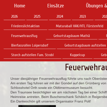
Home
Einsätze
Übungen &
2026
2025
2024
2023
202
Friedenslichtaktion
Maturaball HAK/HTL Fürstenfeld
Feuerwehrausflug
Geburtstagsbaum Mathä
Bierfassrollen Loipersdorf
Geburtstagsbaum aufstellen
Storch aufstellen Fam. Strobl
Kuppelcup
Geb
Feuerwehrau
Unser diesjähriger Feuerwehrausflug führte uns nach Oberöste
Am ersten Tag fuhren wir mit der Gondel auf den Grünberg von
Schlosshotel Orth sowie ein Oldtimermuseum besucht.
Den Traunsee besichtigten wir am nächsten Tag bei einer Schi
Heimreise antreten. Beim Buschenschank Schibich in Reigersber
Ein Dankeschön gilt unserem Organisator Franz Polt!