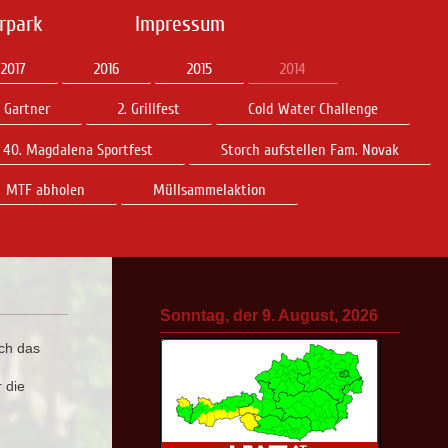
rpark
Impressum
2017
2016
2015
2014
. Gartner
2. Grillfest
Cold Water Challenge
40. Magdalena Sportfest
Storch aufstellen Fam. Novak
MTF abholen
Müllsammelaktion
Sonntag, der 9. August, 2026
ch das
 die