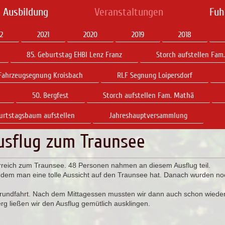
 Ausbildung
Veranstaltungen
Fuh
2
2021
2020
2019
2018
85. Geburtstag EHBI Lenz Franz
Storch aufstellen Fam
Fahrzeugsegnung Kroisbach
RLF Segnung Loipersdorf
50. Bergfest
Storch aufstellen Fam. Mathä
urtstagsbaum aufstellen
Jahreshauptversammlung
sflug zum Traunsee
rreich zum Traunsee. 48 Personen nahmen an diesem Ausflug teil.
 dem man eine tolle Aussicht auf den Traunsee hat. Danach wurden no
ffrundfahrt. Nach dem Mittagessen mussten wir dann auch schon wieder
g ließen wir den Ausflug gemütlich ausklingen.