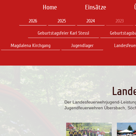
Home
Einsätze
2026
2025
2024
2023
Geburtstagsfeier Karl Stessl
Geburtstagsba
Magdalena Kirchgang
Jugendlager
Landesfeue
Land
Der Landesfeuerwehrjugend-Leistung
Jugendfeuerwehren Übersbach, Söcha