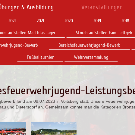
Übungen & Ausbildung
Veranstaltungen
2022
2021
2020
2019
2018
um aufstellen Matthias Jager
Storch aufstellen Fam. Leitgeb
rwehrjugend-Bewerb
Bereichsfeuerwehrjugend-Bewerb
Fußballturnier
Wehrversammlung
esfeuerwehrjugend-Leistungsb
bewerb fand am 09.07.2023 in Voitsberg statt. Unsere Feuerwehrjuge
u und Dietersdorf an. Gemeinsam konnte man die Kategorien Bronze un