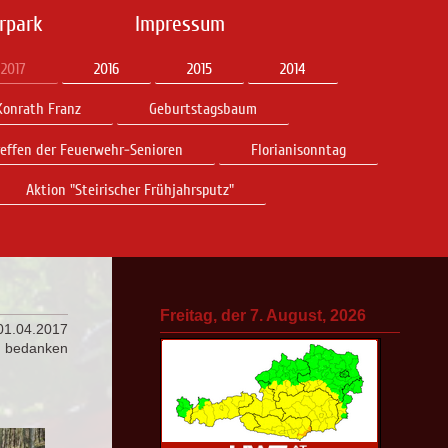
rpark
Impressum
2017
2016
2015
2014
onrath Franz
Geburtstagsbaum
reffen der Feuerwehr-Senioren
Florianisonntag
Aktion "Steirischer Frühjahrsputz"
Freitag, der 7. August, 2026
 01.04.2017
d bedanken