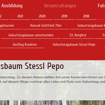
 Ausbildung
Veranstaltungen
Fuh
2
2021
2020
2019
2018
gelturnier
Konrad Gottfried 70er
Geburtstagsbaum K
Geburtstagsbaum umschneiden
53. Bergfest
T
Ausflug Kroatien
Geburtstagsbaum Stessl Pepo
gsbaum Stessl Pepo
Geburtstag. Zu diesem Anlass stellten ihm seine Kameraden/Innen am
uch auf diesem Wege nochmal alles Liebe und Gute zum Geburtstag un