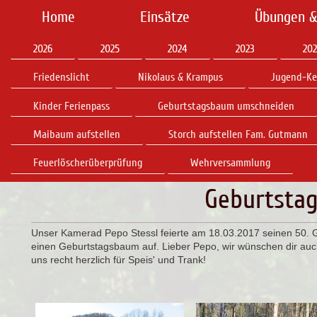
Home
Einsätze
Übungen &
2026
2025
2024
2023
202
Friedenslicht
Nikolaus & Krampus
Jugend-Ke
Kinder Ferienpass
Geburtstagsbaum umschneiden
Maibaum aufstellen
Storch aufstellen Fam. Gutmann
Feuerlöscherüberprüfung
Wehrversammlung
Geburtsta
Unser Kamerad Pepo Stessl feierte am 18.03.2017 seinen 50. 
einen Geburtstagsbaum auf. Lieber Pepo, wir wünschen dir a
uns recht herzlich für Speis' und Trank!