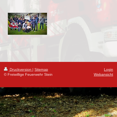
Druckversion
|
Sitemap
Login
© Freiwillige Feuerwehr Stein
Webansicht