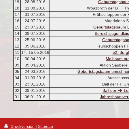
19
28.08.2016
Geburtstagsbaum
18
11.08.2016
Woazbrotn der BTF Th
17
31.07.2016
Frühschoppen der F
16
24.07.2016
Magdalena Sp
15
23.07.2016
Geburtstagsbaum Le
14
09.07.2016
Bereichsjugendlei
13
25.06.2016
Geburtstagsb
12
05.06.2016
Frühschoppen FF
11
14.-15.05.2016
52. Berg
10
30.04.2016
Maibaum auf
09
09.04.2016
Aktion Saubere
05
24.03.2016
Geburtstagsbaum umschnei
04
01.03.2016
Ausschusss
03
23.01.2016
Ball der FF Gri
02
09.01.2016
Ball der FF Lo
01
06.01.2016
Jahreshauptve
Druckversion
|
Sitemap