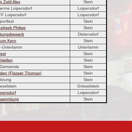
 Zettl Alex
Stein
erme Loipersdorf
Loipersdorf
F Loipersdorf
Loipersdorf
ortfest
Stein
itgeb Philipp
Stein
stungsbewerb
Dietersdorf
aum Kern
Stein
-Unterlamm
Unterlamm
fest
Stein
stellen
Stein
 Gemeinde
Stein
den (Flasser Thomas)
Stein
itzung
Stein
eselstein
Grieselstein
ipersdorf
Loipersdorf
rsammlung
Stein