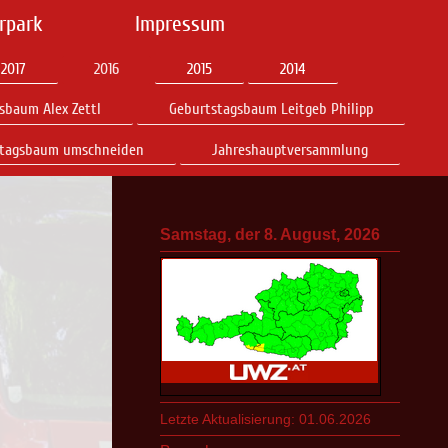
rpark
Impressum
2017
2016
2015
2014
sbaum Alex Zettl
Geburtstagsbaum Leitgeb Philipp
stagsbaum umschneiden
Jahreshauptversammlung
Samstag, der 8. August, 2026
Letzte Aktualisierung: 01.06.2026