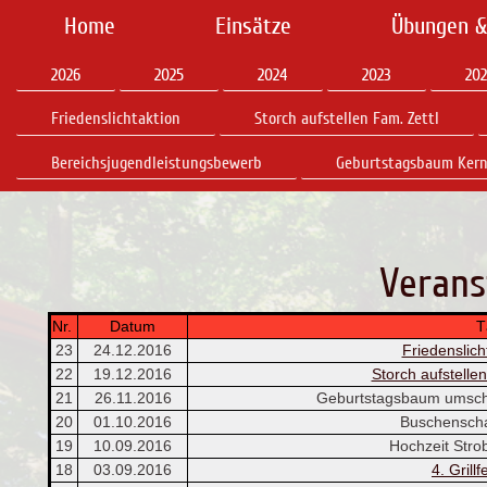
Home
Einsätze
Übungen &
2026
2025
2024
2023
202
Friedenslichtaktion
Storch aufstellen Fam. Zettl
Bereichsjugendleistungsbewerb
Geburtstagsbaum Ker
Verans
Nr.
Datum
Tät
23
24.12.2016
Friedenslich
22
19.12.2016
Storch aufstellen
21
26.11.2016
Geburtstagsbaum umsch
20
01.10.2016
Buschenscha
19
10.09.2016
Hochzeit Stro
18
03.09.2016
4. Grillf