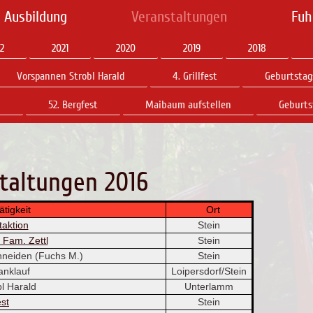
 Ausbildung
Veranstaltungen
Fuh
2
2021
2020
2019
2018
Vorspannen Strobl Harald
4. Grillfest
Geburtstag
n
52. Bergfest
Maibaum aufstellen
Geburt
taltungen 2016
igkeit
Ort
taktion
Stein
 Fam. Zettl
Stein
neiden (Fuchs M.)
Stein
nklauf
Loipersdorf/Stein
bl Harald
Unterlamm
est
Stein