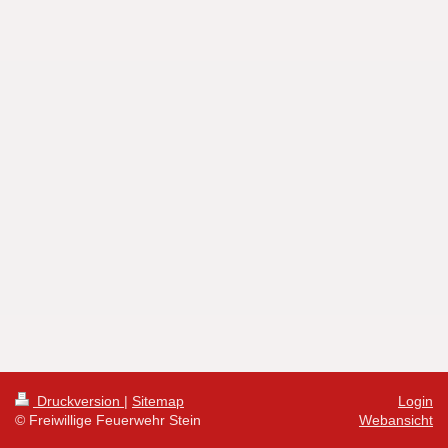
Druckversion
|
Sitemap
Login
© Freiwillige Feuerwehr Stein
Webansicht