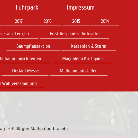
Fuhrpark
Impressum
2017
2016
2015
2014
r Franz Leitgeb
First Responder Rucksäcke
Baumpflanzaktion
Kastanien & Sturm
aibaum umschneiden
Magdalena Kirchgang
Floriani Messe
Maibaum aufstellen
d Wahlversammlung
tag. HBI Jürgen Mathä überbrachte