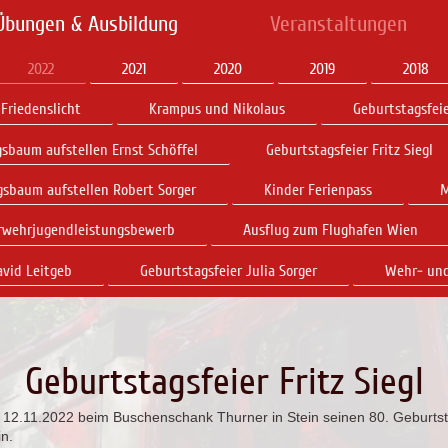
Übungen & Ausbildung
Veranstaltungen
2022
2021
2020
2019
2018
Friedenslicht
Krampus und Nikolaus
Geburtstagsfeie
sbaum aufstellen Ernst Schöffel
Geburtstagsfeier Fritz Siegl
gsbaum aufstellen Robert Sorger
Kinder Ferienpass
M
rwehrjugendleistungsbewerb
Ausflug zum Flughafen Wien
avid Leitgeb
Geburtstagsfeier Julia Sorger
Wehr- un
Geburtstagsfeier Fritz Siegl
m 12.11.2022 beim Buschenschank Thurner in Stein seinen 80. Geburts
n.