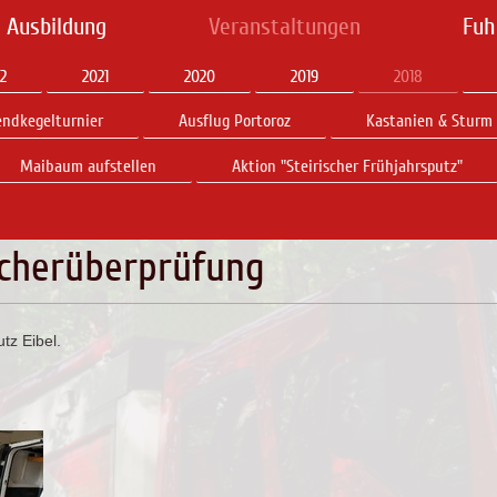
 Ausbildung
Veranstaltungen
Fuh
2
2021
2020
2019
2018
endkegelturnier
Ausflug Portoroz
Kastanien & Sturm
Maibaum aufstellen
Aktion "Steirischer Frühjahrsputz"
scherüberprüfung
tz Eibel.