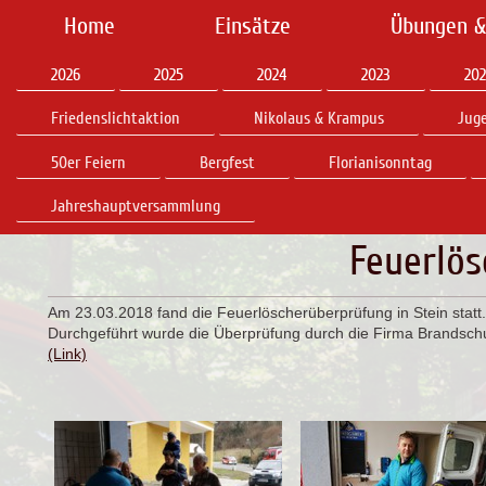
Home
Einsätze
Übungen &
2026
2025
2024
2023
202
Friedenslichtaktion
Nikolaus & Krampus
Jug
50er Feiern
Bergfest
Florianisonntag
Jahreshauptversammlung
Feuerlö
Am 23.03.2018 fand die Feuerlöscherüberprüfung in Stein statt.
Durchgeführt wurde die Überprüfung durch die Firma Brandschu
(Link)