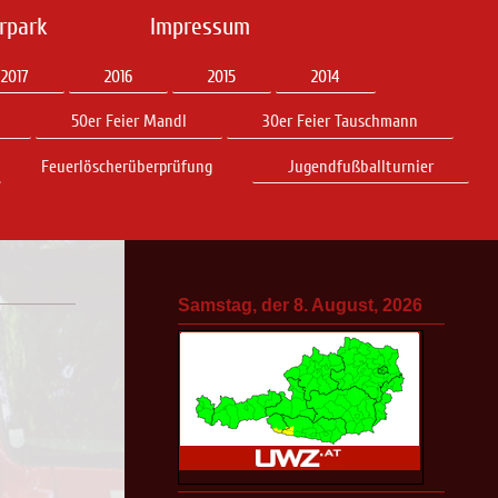
rpark
Impressum
2017
2016
2015
2014
50er Feier Mandl
30er Feier Tauschmann
Feuerlöscherüberprüfung
Jugendfußballturnier
Samstag, der 8. August, 2026