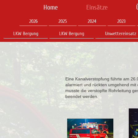
Home
Einsätze
2026
2025
2024
2023
LKW Bergung
LKW Bergung
Unwettereinsatz
Eine Kanalverstopfung führte am 26
alarmiert und rückten umgehend m
musste die verstopfte Rohrleitung ge
beendet werden.