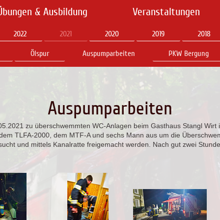
Übungen & Ausbildung
Veranstaltungen
2022
2021
2020
2019
2018
Ölspur
Auspumparbeiten
PKW Bergung
Auspumparbeiten
.05.2021 zu überschwemmten WC-Anlagen beim Gasthaus Stangl Wirt i
it dem TLFA-2000, dem MTF-A und sechs Mann aus um die Überschwe
sucht und mittels Kanalratte freigemacht werden. Nach gut zwei Stunde