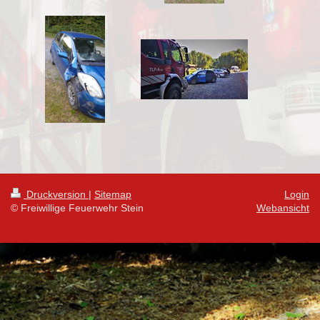
Druckversion
|
Sitemap
Login
© Freiwillige Feuerwehr Stein
Webansicht