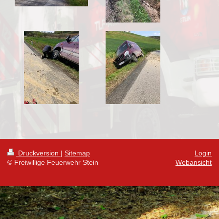
Druckversion
|
Sitemap
Login
© Freiwillige Feuerwehr Stein
Webansicht