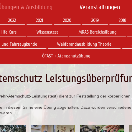
Übungen & Ausbildung
Veranstaltungen
2022
2021
2020
2019
2018
Hilfe Kurs
Wissenstest
MRAS Bereichsübung
- und Fahrzeugkunde
Waldbrandausbildung Theorie
ÖFAST + Atemschutzübung
temschutz Leistungsüberprüfu
r-Atemschutz-Leistungstest) dient zur Feststellung der körperlichen 
 in diesem Sinne eine Übung abgehalten. Dazu wurden verschiedene S
 waren.