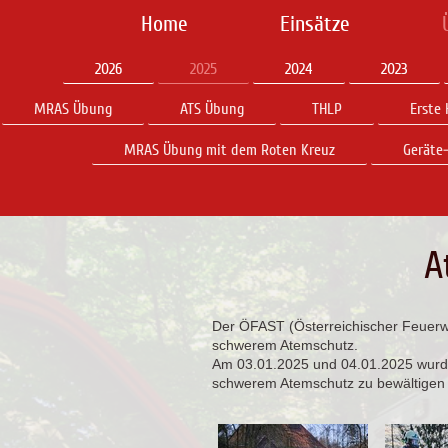
Home
Einsätze
2026
2025
2024
2023
MRAS Übung
ATS Übung
THLP
Erste 
MRAS Übung mit dem Roten Kreuz
Geräte
A
Der ÖFAST (Österreichischer Feuerweh
schwerem Atemschutz.
Am 03.01.2025 und 04.01.2025 wurde
schwerem Atemschutz zu bewältigen