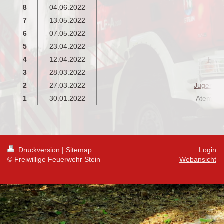
8
04.06.2022
P
7
13.05.2022
6
07.05.2022
F
5
23.04.2022
G
4
12.04.2022
Funk
3
28.03.2022
2
27.03.2022
Jugendüb
1
30.01.2022
Atemsch
Druckversion
|
Sitemap
Login
© Freiwillige Feuerwehr Stein
Webansicht