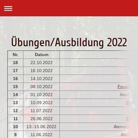
Übungen/Ausbildung 2022
Nr.
Datum
Üb
18
22.10.2022
17
16.10.2022
Son
16
14.10.2022
M
15
08.10.2022
Feuerwehr
14
01.10.2022
Atemschu
13
10.09.2022
Bewer
12
11.07.2022
M
11
26.06.2022
Fahrsi
10
13.-15.06.2022
Atemschutzg
9
11.06.2022
Atemsch