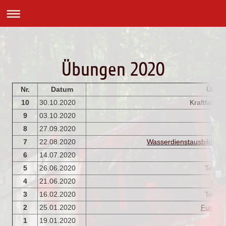
Übungen 2020
Nr.
Datum
Übun
10
30.10.2020
Kraftfahrü
9
03.10.2020
Wis
8
27.09.2020
Ges
7
22.08.2020
Wasserdienstausbildung
6
14.07.2020
MR-
5
26.06.2020
Techn
4
21.06.2020
MR-
3
16.02.2020
Techn
2
25.01.2020
Funk-G
1
19.01.2020
Sani