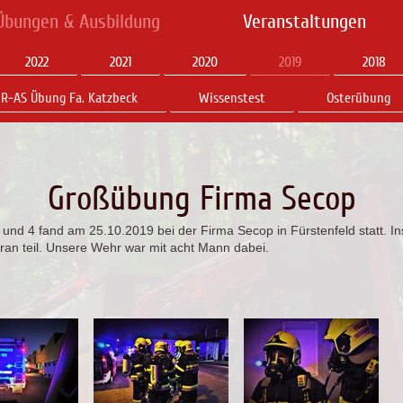
Übungen & Ausbildung
Veranstaltungen
2022
2021
2020
2019
2018
R-AS Übung Fa. Katzbeck
Wissenstest
Osterübung
Großübung Firma Secop
1 und 4 fand am 25.10.2019 bei der Firma Secop in Fürstenfeld statt
an teil. Unsere Wehr war mit acht Mann dabei.