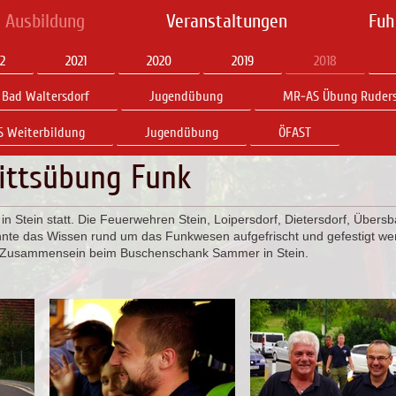
 Ausbildung
Veranstaltungen
Fuh
2
2021
2020
2019
2018
Bad Waltersdorf
Jugendübung
MR-AS Übung Ruders
 Weiterbildung
Jugendübung
ÖFAST
ittsübung Funk
n Stein statt. Die Feuerwehren Stein, Loipersdorf, Dietersdorf, Übers
onnte das Wissen rund um das Funkwesen aufgefrischt und gefestigt w
s Zusammensein beim Buschenschank Sammer in Stein.