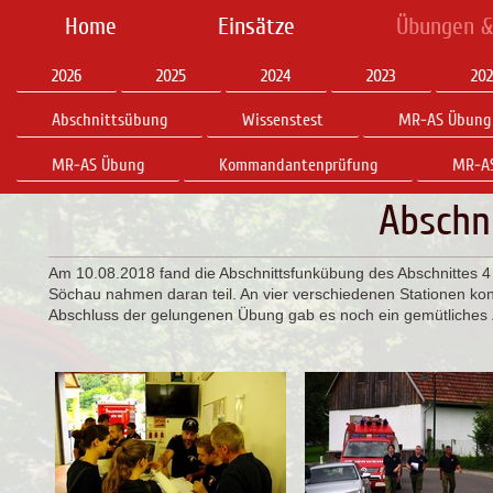
Home
Einsätze
Übungen &
2026
2025
2024
2023
202
Abschnittsübung
Wissenstest
MR-AS Übung 
MR-AS Übung
Kommandantenprüfung
MR-AS
Abschn
Am 10.08.2018 fand die Abschnittsfunkübung des Abschnittes 4 i
Söchau nahmen daran teil. An vier verschiedenen Stationen k
Abschluss der gelungenen Übung gab es noch ein gemütliche