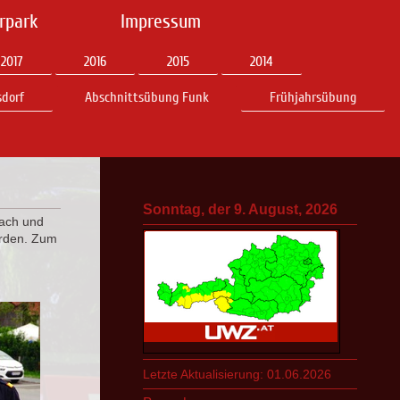
rpark
Impressum
2017
2016
2015
2014
dorf
Abschnittsübung Funk
Frühjahrsübung
Sonntag, der 9. August, 2026
bach und
erden. Zum
Letzte Aktualisierung: 01.06.2026