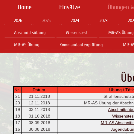
Home
Einsätze
Übungen &
2026
2025
2024
2023
202
Abschnittsübung
Wissenstest
MR-AS Übung 
MR-AS Übung
Kommandantenprüfung
MR-AS
Üb
Nr.
Datum
Übung / Tätigk
21
21.11.2018
Strahlenschutz
20
12.11.2018
MR-AS Übung der Abschnit
19
03.11.2018
Abschnittsüb
18
01.10.2018
Wissenstes
17
08.09.2018
MR-AS Abschnitt
16
30.08.2018
Jugendübu