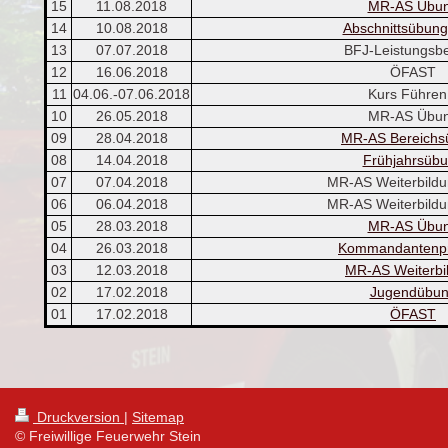
15
11.08.2018
MR-AS Übu
14
10.08.2018
Abschnittsübun
13
07.07.2018
BFJ-Leistungsb
12
16.06.2018
ÖFAST
11
04.06.-07.06.2018
Kurs Führen
10
26.05.2018
MR-AS Übu
09
28.04.2018
MR-AS Bereichs
08
14.04.2018
Frühjahrsüb
07
07.04.2018
MR-AS Weiterbildun
06
06.04.2018
MR-AS Weiterbildun
05
28.03.2018
MR-AS Übu
04
26.03.2018
Kommandantenp
03
12.03.2018
MR-AS Weiterbi
02
17.02.2018
Jugendübu
01
17.02.2018
ÖFAST
Druckversion
|
Sitemap
© Freiwillige Feuerwehr Stein