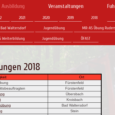
 Ausbildung
Veranstaltungen
Fuh
2
2021
2020
2019
2018
Bad Waltersdorf
Jugendübung
MR-AS Übung Ruders
 Weiterbildung
Jugendübung
ÖFAST
ungen 2018
eit
Ort
übung
Fürstenfeld
tsbeauftragten
Fürstenfeld
ung
Übersbach
t
Kroisbach
sübung
Bad Waltersdorf
ng
Stein