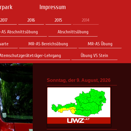
rpark
Impressum
2017
2016
2015
2014
-AS Abschnittsübung
Abschnittsübung
warte
MR-AS Bereichsübung
MR-AS Übung
Atemschutzgeräteträger-Lehrgang
Übung VS Stein
Sonntag, der 9. August, 2026